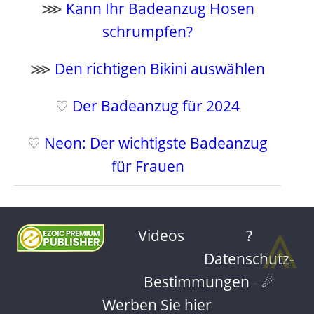
⋙
Kann Ihr Badeanzug Hosen
schrumpfen?
⋙
Den richtigen Bikini auswählen
♡
Der Badeanzug für 2024
♡
Neon: Der wichtigste Badeanzug
für Frauen
⩓
Videos
?
Datenschutz-
Bestimmungen
-
☄
Werben Sie hier