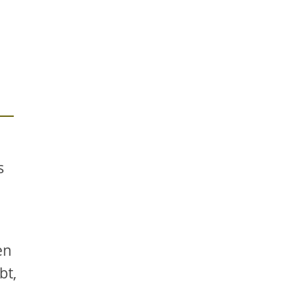
s
en
bt,