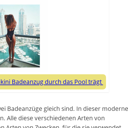
ikini Badeanzug durch das Pool trägt
wei Badeanzüge gleich sind. In dieser modern
n. Alle diese verschiedenen Arten von
n Arten von Zwecken, für die sie verwendet