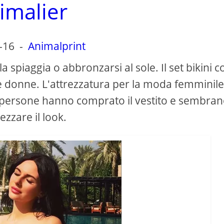
imalier
-16
-
Animalprint
a spiaggia o abbronzarsi al sole. Il set bikini c
le donne. L'attrezzatura per la moda femminil
e persone hanno comprato il vestito e sembra
zzare il look.