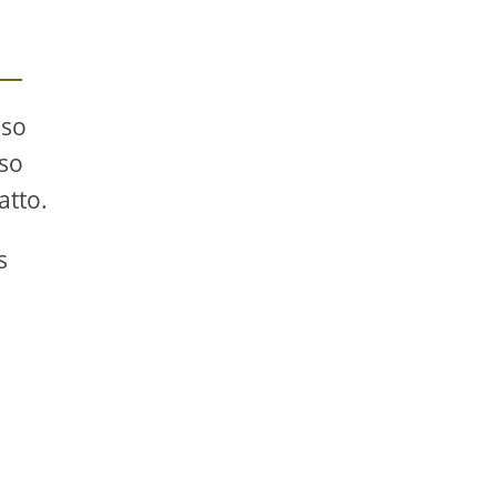
uso
rso
atto.
s