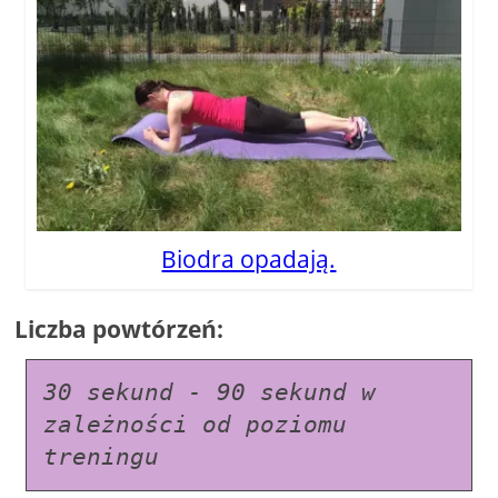
Biodra opadają.
Liczba powtórzeń:
30 sekund - 90 sekund w 
zależności od poziomu 
treningu