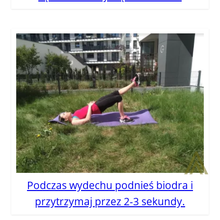
⩓
Podczas wydechu podnieś biodra i
przytrzymaj przez 2-3 sekundy.