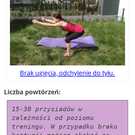
Brak ugięcia, odchylenie do tyłu.
Liczba powtórzeń:
15-30 przysiadów w 
zależności od poziomu 
treningu. W przypadku braku 