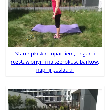
Stań z płaskim oparciem, nogami
rozstawionymi na szerokość barków,
napnij pośladki.