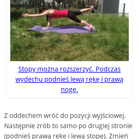
Stopy można rozszerzyć. Podczas
wydechu podnieś lewą rękę i prawą
nogę.
Z oddechem wróć do pozycji wyjściowej.
Następnie zrób to samo po drugiej stronie
(podnieś prawą rękę i lewą stopę). Zmień