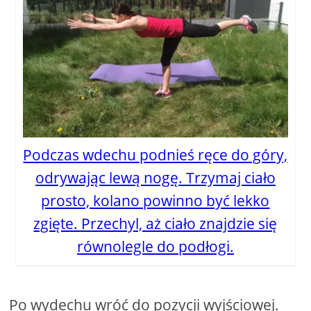
Podczas wdechu podnieś ręce do góry,
odrywając lewą nogę. Trzymaj ciało
prosto, kolano powinno być lekko
zgięte. Przechyl, aż ciało znajdzie się
równolegle do podłogi.
Po wydechu wróć do pozycji wyjściowej.