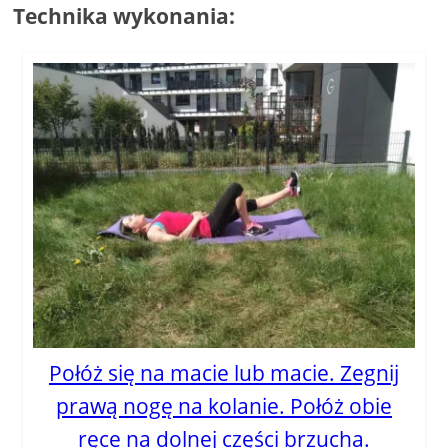
Technika wykonania:
Połóż się na macie lub macie. Zegnij
prawą nogę na kolanie. Połóż obie
ręce na dolnej części brzucha.