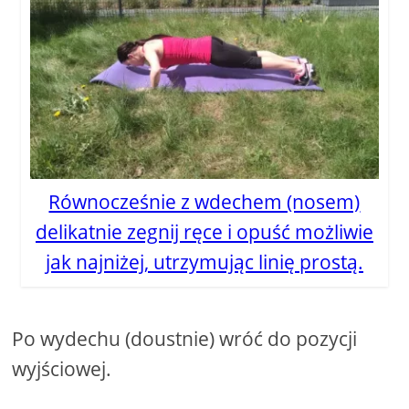
Równocześnie z wdechem (nosem)
delikatnie zegnij ręce i opuść możliwie
jak najniżej, utrzymując linię prostą.
Po wydechu (doustnie) wróć do pozycji
wyjściowej.